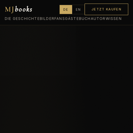
Direkt
zum
MJ
books
JETZT KAUFEN
DE
EN
Inhalt
DIE GESCHICHTE
BILDER
FANS
GÄSTEBUCH
AUTOR
WISSEN